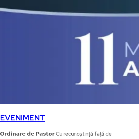
EVENIMENT
𝗢𝗿𝗱𝗶𝗻𝗮𝗿𝗲 𝗱𝗲 𝗣𝗮𝘀𝘁𝗼𝗿 Cu recunoștință față de