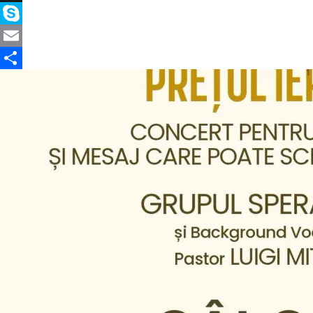
X
Skype
Email
Partajează