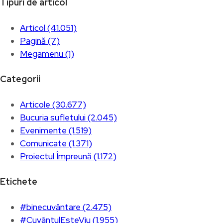
Tipuri de articol
Articol (41.051)
Pagină (7)
Megamenu (1)
Categorii
Articole (30.677)
Bucuria sufletului (2.045)
Evenimente (1.519)
Comunicate (1.371)
Proiectul Împreună (1.172)
Etichete
#binecuvântare (2.475)
#CuvântulEsteViu (1.955)