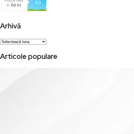
Arhivă
Arhivă
Articole populare