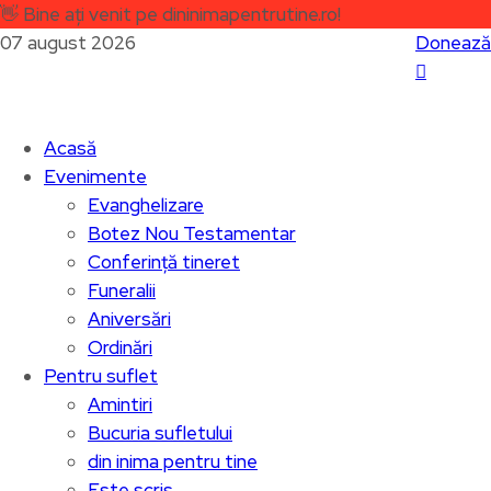
👋
Bine ați venit pe dininimapentrutine.ro!
07 august 2026
Donează
Acasă
Evenimente
Evanghelizare
Botez Nou Testamentar
Conferință tineret
Funeralii
Aniversări
Ordinări
Pentru suflet
Amintiri
Bucuria sufletului
din inima pentru tine
Este scris