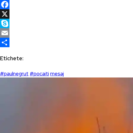
WhatsApp
Facebook
X
Skype
Email
Partajează
Etichete:
#paulnegrut
#pocaiti
mesaj