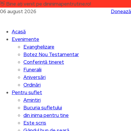
👋
Bine ați venit pe dininimapentrutine.ro!
06 august 2026
Donează
Acasă
Evenimente
Evanghelizare
Botez Nou Testamentar
Conferință tineret
Funeralii
Aniversări
Ordinări
Pentru suflet
Amintiri
Bucuria sufletului
din inima pentru tine
Este scris
Gândul bun de seară