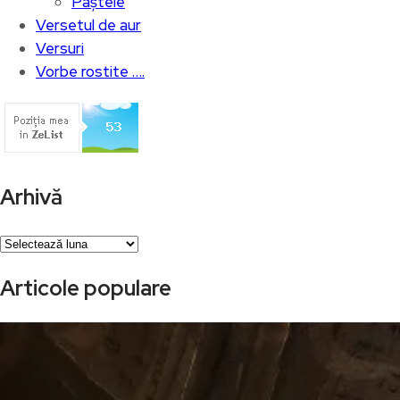
Paștele
Versetul de aur
Versuri
Vorbe rostite ….
Arhivă
Arhivă
Articole populare