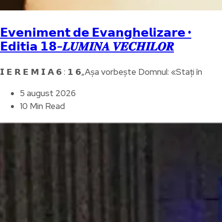
𝗘𝘃𝗲𝗻𝗶𝗺𝗲𝗻𝘁 𝗱𝗲 𝗘𝘃𝗮𝗻𝗴𝗵𝗲𝗹𝗶𝘇𝗮𝗿𝗲 •
𝗘𝗱𝗶𝘁𝗶𝗮 𝟭𝟴-𝑳𝑼𝑴𝑰𝑵𝑨 𝑽𝑬𝑪𝑯𝑰𝑳𝑶𝑹
𝗜 𝗘 𝗥 𝗘 𝗠 𝗜 𝗔 𝟲 : 𝟭 𝟲„Așa vorbește Domnul: «Stați în
5 august 2026
10 Min Read