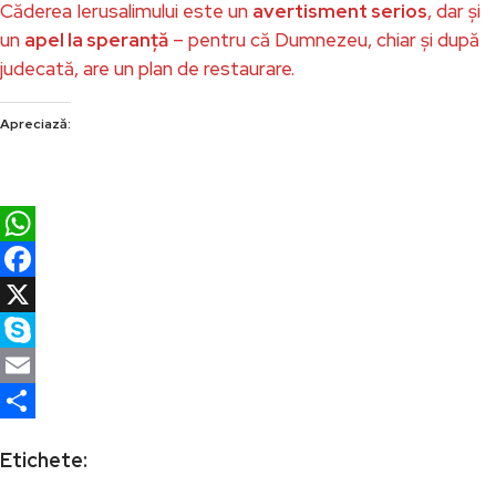
Căderea Ierusalimului este un
avertisment serios
, dar și
un
apel la speranță
– pentru că Dumnezeu, chiar și după
judecată, are un plan de restaurare.
Apreciază:
WhatsApp
Facebook
X
Skype
Email
Partajează
Etichete: