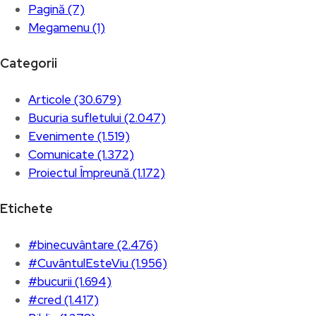
Pagină (7)
Megamenu (1)
Categorii
Articole (30.679)
Bucuria sufletului (2.047)
Evenimente (1.519)
Comunicate (1.372)
Proiectul Împreună (1.172)
Etichete
#binecuvântare (2.476)
#CuvântulEsteViu (1.956)
#bucurii (1.694)
#cred (1.417)