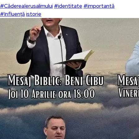
#CădereaIerusalimului
#identitate
#importantă
#Influență
istorie