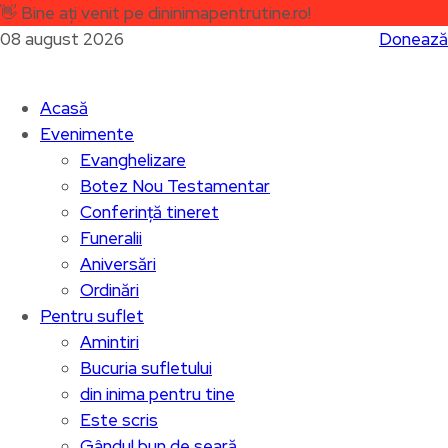
👋
Bine ați venit pe dininimapentrutine.ro!
08 august 2026
Donează
Acasă
Evenimente
Evanghelizare
Botez Nou Testamentar
Conferință tineret
Funeralii
Aniversări
Ordinări
Pentru suflet
Amintiri
Bucuria sufletului
din inima pentru tine
Este scris
Gândul bun de seară