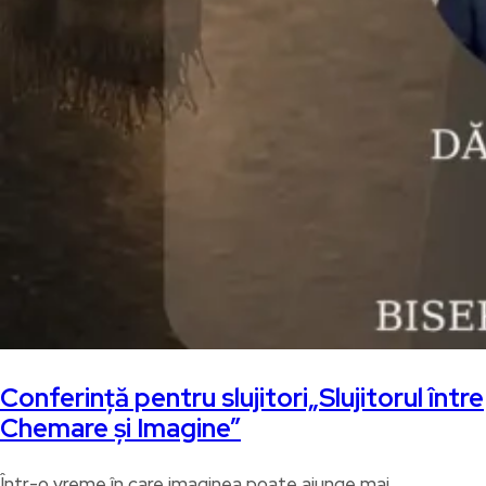
Conferință pentru slujitori„Slujitorul între
Chemare și Imagine”
Într-o vreme în care imaginea poate ajunge mai