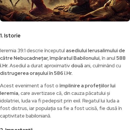
1. Istorie
Ieremia 39:1 descrie începutul
asediului Ierusalimului de
către Nebucadnețar, împăratul Babilonului
, în anul
588
î.Hr.
Asediul a durat aproximativ
două
ani, culminând cu
distrugerea orașului în 586 î.Hr.
Acest eveniment a fost o
împlinire a profețiilor lui
Ieremia
, care avertizase că, din cauza păcatului și
idolatriei, Iuda va fi pedepsit prin exil. Regatul lui Iuda a
fost distrus, iar populația sa fie a fost ucisă, fie dusă în
captivitate babiloniană.