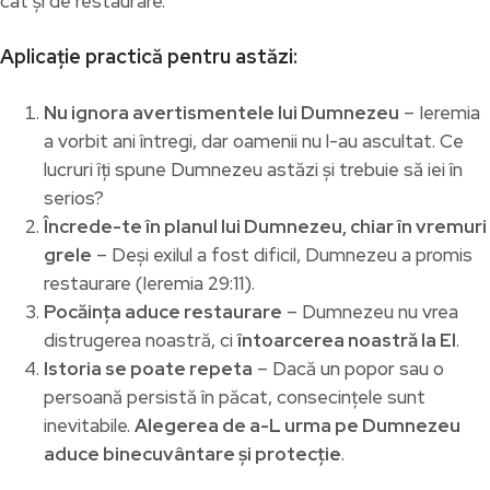
cât și de restaurare.
Aplicație practică pentru astăzi:
Nu ignora avertismentele lui Dumnezeu
– Ieremia
a vorbit ani întregi, dar oamenii nu l-au ascultat. Ce
lucruri îți spune Dumnezeu astăzi și trebuie să iei în
serios?
Încrede-te în planul lui Dumnezeu, chiar în vremuri
grele
– Deși exilul a fost dificil, Dumnezeu a promis
restaurare (Ieremia 29:11).
Pocăința aduce restaurare
– Dumnezeu nu vrea
distrugerea noastră, ci
întoarcerea noastră la El
.
Istoria se poate repeta
– Dacă un popor sau o
persoană persistă în păcat, consecințele sunt
inevitabile.
Alegerea de a-L urma pe Dumnezeu
aduce binecuvântare și protecție
.