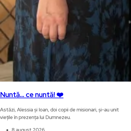
Nuntă… ce nuntă! ❤️
Astăzi, Alessia și Ioan, doi copii de misionari, și-au unit
viețile în prezența lui Dumnezeu.
8 august 2026