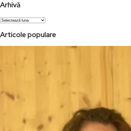
Arhivă
Arhivă
Articole populare