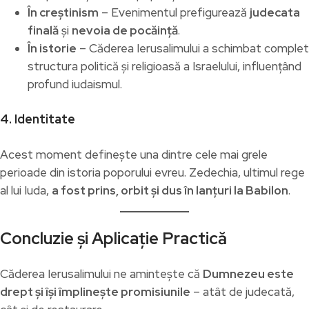
În creștinism
– Evenimentul prefigurează
judecata
finală
și
nevoia de pocăință
.
În istorie
– Căderea Ierusalimului a schimbat complet
structura politică și religioasă a Israelului, influențând
profund iudaismul.
4. Identitate
Acest moment definește una dintre cele mai grele
perioade din istoria poporului evreu. Zedechia, ultimul rege
al lui Iuda,
a fost prins, orbit și dus în lanțuri la Babilon
.
Concluzie și Aplicație Practică
Căderea Ierusalimului ne amintește că
Dumnezeu este
drept și își împlinește promisiunile
– atât de judecată,