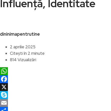
Influență, Identitate
dininimapentrutine
2 aprilie 2025
Citești în 2 minute
814 Vizualizări
WhatsApp
Facebook
X
Skype
Email