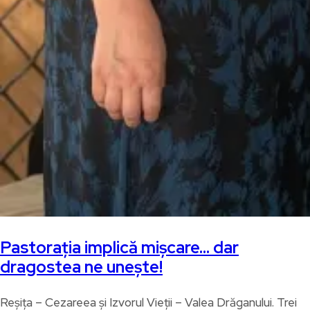
Pastorația implică mișcare… dar
dragostea ne unește!
Reșița – Cezareea și Izvorul Vieții – Valea Drăganului. Trei