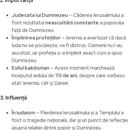
2. Importanță
Judecata lui Dumnezeu
– Căderea Ierusalimului a
fost rezultatul
neascultării constante
a poporului
față de Dumnezeu.
Împlinirea profețiilor
– Ieremia a avertizat că dacă
Iuda nu se pocăiește, va fi distrus. Oamenii nu l-au
ascultat, iar profeția s-a împlinit exact cum a spus
Dumnezeu.
Exilul babilonian
– Acest moment marchează
începutul exilului de
70 de ani
, despre care vorbesc
atât Ieremia, cât și Daniel.
3. Influență
În iudaism
– Pierderea Ierusalimului și a Templului a
fost o tragedie națională, dar și un punct de reflecție
asupra relației dintre popor și Dumnezeu.