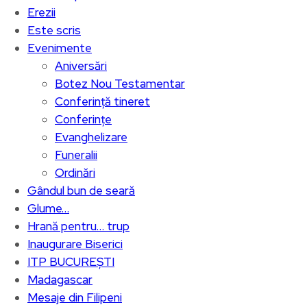
Erezii
Este scris
Evenimente
Aniversări
Botez Nou Testamentar
Conferință tineret
Conferințe
Evanghelizare
Funeralii
Ordinări
Gândul bun de seară
Glume…
Hrană pentru… trup
Inaugurare Biserici
ITP BUCUREȘTI
Madagascar
Mesaje din Filipeni