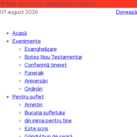
👋
Bine ați venit pe dininimapentrutine.ro!
07 august 2026
Donează
Acasă
Evenimente
Evanghelizare
Botez Nou Testamentar
Conferință tineret
Funeralii
Aniversări
Ordinări
Pentru suflet
Amintiri
Bucuria sufletului
din inima pentru tine
Este scris
Gândul bun de seară