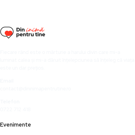
Fiecare rând este o mărturie a harului divin care mi-a
luminat calea și mi-a dăruit înțelepciunea să înțeleg că viața
este un dar prețios.
Email
contact@dininimapentrutine.ro
Telefon
0722 712 418
Evenimente