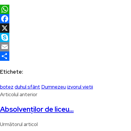
WhatsApp
Facebook
X
Skype
Email
Partajează
Etichete:
botez
duhul sfânt
Dumnezeu
izvorul vietii
Articolul anterior
Absolvenților de liceu…
Următorul articol