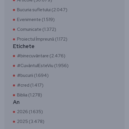
Articole (30.679)
Bucuria sufletului (2.047)
Evenimente (1.519)
Comunicate (1.372)
Proiectul Împreună (1.172)
Etichete
#binecuvântare (2.476)
#CuvântulEsteViu (1.956)
#bucurii (1.694)
#cred (1.417)
Biblia (1.278)
An
2026 (1.635)
2025 (3.478)