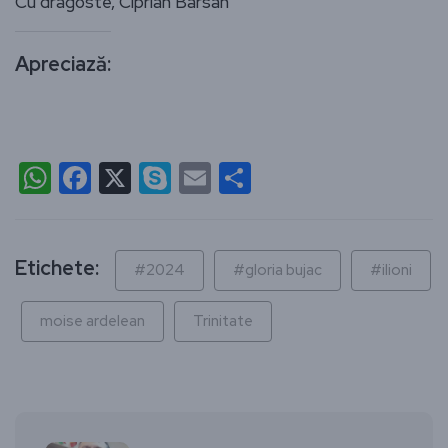
Cu dragoste, Ciprian Bârsan
Apreciază:
WhatsApp
Facebook
X
Skype
Email
Partajează
Etichete:
#2024
#gloria bujac
#ilioni
moise ardelean
Trinitate