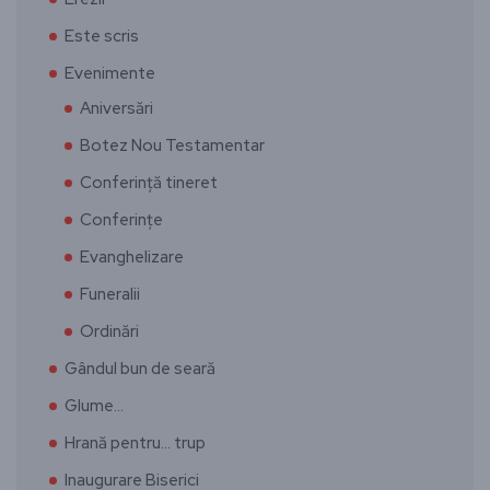
Este scris
Evenimente
Aniversări
Botez Nou Testamentar
Conferință tineret
Conferințe
Evanghelizare
Funeralii
Ordinări
Gândul bun de seară
Glume…
Hrană pentru… trup
Inaugurare Biserici