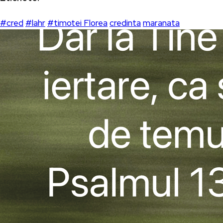
#cred
#lahr
#timotei Florea
credinta
maranata