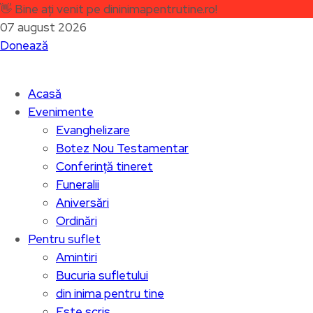
👋
Bine ați venit pe dininimapentrutine.ro!
07 august 2026
Donează
Acasă
Evenimente
Evanghelizare
Botez Nou Testamentar
Conferință tineret
Funeralii
Aniversări
Ordinări
Pentru suflet
Amintiri
Bucuria sufletului
din inima pentru tine
Este scris