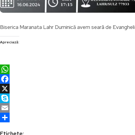
Biserica Maranata Lahr Duminică avem searã de Evangheli
Apreciază:
WhatsApp
Facebook
X
Skype
Email
Partajează
Etichete: