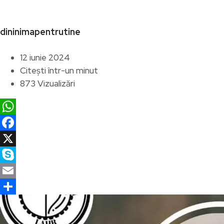
dininimapentrutine
12 iunie 2024
Citești într-un minut
873 Vizualizări
WhatsApp
Facebook
X
Skype
Email
Partajează