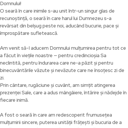
Domnului!
O seară în care inimile s-au unit într-un singur glas de
recunoștință, o seară în care harul lui Dumnezeu s-a
revărsat din belșug peste noi, aducând bucurie, pace și
împrospătare sufletească.
Am venit să-I aducem Domnului mulțumirea pentru tot ce
a făcut în viețile noastre — pentru credincioșia Sa
neclintită, pentru îndurarea care ne-a păzit și pentru
binecuvântările văzute și nevăzute care ne însoțesc zi de
zi.
Prin cântare, rugăciune și cuvânt, am simțit atingerea
prezenței Sale, care a adus mângâiere, întărire și nădejde în
fiecare inimă.
A fost o seară în care am redescoperit frumusețea
mulțumirii sincere, puterea unității frățești și bucuria de a