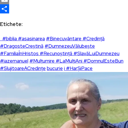
Email
Partajează
Etichete:
#biblia #asasinarea
#Binecuvântare #Credință
#DragosteCreștină
#DumnezeuVăIubește
#FamiliaÎnHristos #Recunoștință #SlavăLuiDumnezeu
#iazemanuel
#Mulțumire #LaMulțiAni #DomnulEsteBun
#SlujitoareACredințe
bucurie
i #HarȘiPace