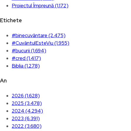
Proiectul Împreună (1.172)
Etichete
#binecuvântare (2.475)
#CuvântulEsteViu (1.955)
#bucurii (1.694)
#cred (1.417)
Biblia (1.278)
An
2026 (1.628)
2025 (3.478)
2024 (4.294)
2023 (6.391)
2022 (3.680)