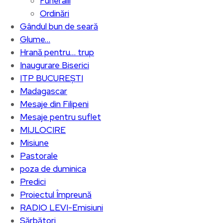
Funeralii
Ordinări
Gândul bun de seară
Glume…
Hrană pentru… trup
Inaugurare Biserici
ITP BUCUREȘTI
Madagascar
Mesaje din Filipeni
Mesaje pentru suflet
MIJLOCIRE
Misiune
Pastorale
poza de duminica
Predici
Proiectul Împreună
RADIO LEVI-Emisiuni
Sărbători