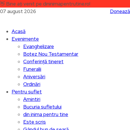
👋
Bine ați venit pe dininimapentrutine.ro!
07 august 2026
Donează
Acasă
Evenimente
Evanghelizare
Botez Nou Testamentar
Conferință tineret
Funeralii
Aniversări
Ordinări
Pentru suflet
Amintiri
Bucuria sufletului
din inima pentru tine
Este scris
Gândul bun de seară