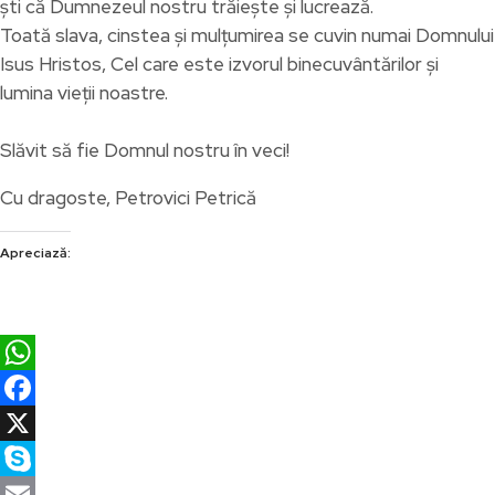
ști că Dumnezeul nostru trăiește și lucrează.
Toată slava, cinstea și mulțumirea se cuvin numai Domnului
Isus Hristos, Cel care este izvorul binecuvântărilor și
lumina vieții noastre.
Slăvit să fie Domnul nostru în veci!
Cu dragoste, Petrovici Petrică
Apreciază:
WhatsApp
Facebook
X
Skype