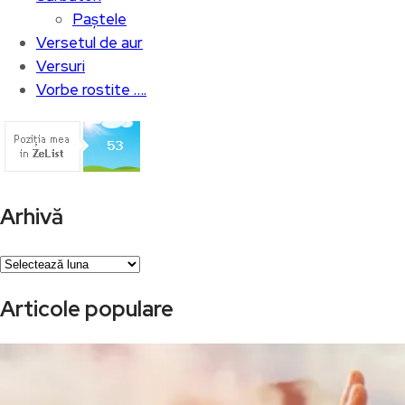
Paștele
Versetul de aur
Versuri
Vorbe rostite ….
Arhivă
Arhivă
Articole populare