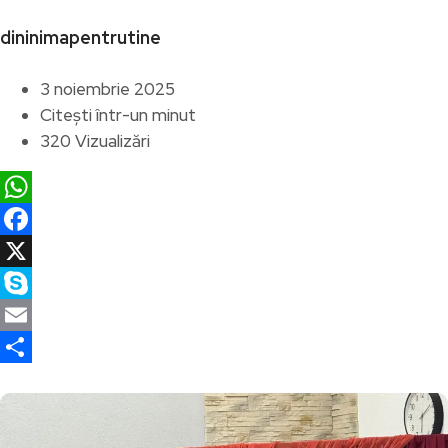
dininimapentrutine
3 noiembrie 2025
Citești într-un minut
320 Vizualizări
WhatsApp
Facebook
X
Skype
Email
Partajează