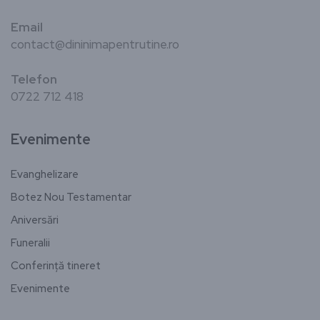
Email
contact@dininimapentrutine.ro
Telefon
0722 712 418
Evenimente
Evanghelizare
Botez Nou Testamentar
Aniversări
Funeralii
Conferință tineret
Evenimente