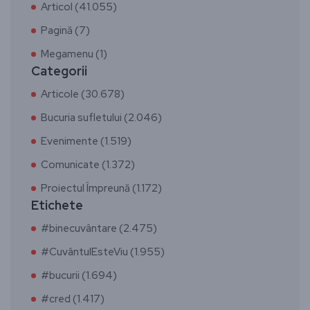
Articol (41.055)
Pagină (7)
Megamenu (1)
Categorii
Articole (30.678)
Bucuria sufletului (2.046)
Evenimente (1.519)
Comunicate (1.372)
Proiectul Împreună (1.172)
Etichete
#binecuvântare (2.475)
#CuvântulEsteViu (1.955)
#bucurii (1.694)
#cred (1.417)