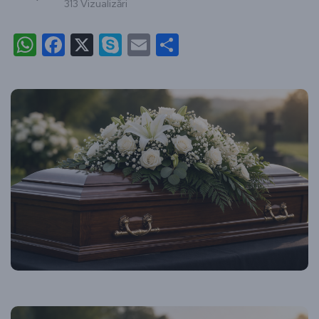
313 Vizualizări
WhatsApp
Facebook
X
Skype
Email
Partajează