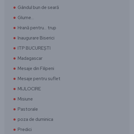
Gândul bun de seară
Glume…
Hrană pentru… trup
Inaugurare Biserici
ITP BUCUREȘTI
Madagascar
Mesaje din Filipeni
Mesaje pentru suflet
MIJLOCIRE
Misiune
Pastorale
poza de duminica
Predici