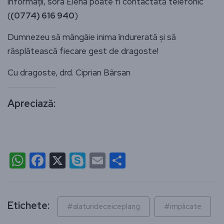
informații, sora Elena poate fi contactată telefonic
(
(0774) 616 940
)
Dumnezeu să mângâie inima îndurerată și să
răsplătească fiecare gest de dragoste!
Cu dragoste, drd. Ciprian Bârsan
Apreciază:
WhatsApp
Facebook
X
Skype
Email
Partajează
Etichete:
#alaturideceiceplang
#implicate