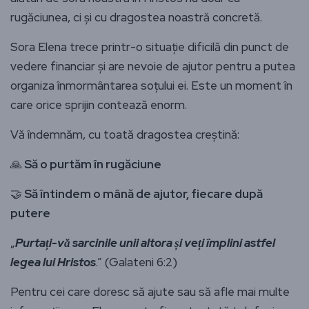
rugăciunea, ci și cu dragostea noastră concretă.
Sora Elena trece printr-o situație dificilă din punct de
vedere financiar și are nevoie de ajutor pentru a putea
organiza înmormântarea soțului ei. Este un moment în
care orice sprijin contează enorm.
Vă îndemnăm, cu toată dragostea creștină:
🙏
Să o purtăm în rugăciune
🤝
Să întindem o mână de ajutor, fiecare după
putere
„
Purtați-vă sarcinile unii altora și veți împlini astfel
legea lui Hristos
.” (Galateni 6:2)
Pentru cei care doresc să ajute sau să afle mai multe