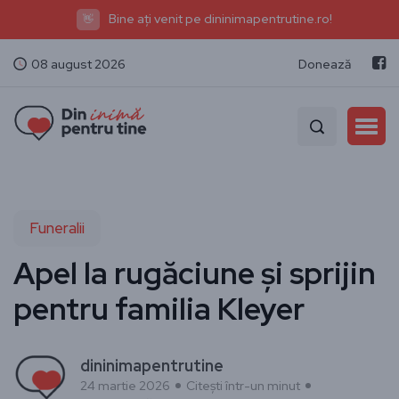
Bine ați venit pe dininimapentrutine.ro!
👋
08 august 2026
Donează
Funeralii
Apel la rugăciune și sprijin
pentru familia Kleyer
dininimapentrutine
24 martie 2026
Citești într-un minut