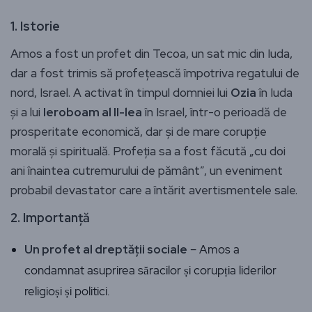
1. Istorie
Amos a fost un profet din Tecoa, un sat mic din Iuda,
dar a fost trimis să profețească împotriva regatului de
nord, Israel. A activat în timpul domniei lui
Ozia
în Iuda
și a lui
Ieroboam al II-lea
în Israel, într-o perioadă de
prosperitate economică, dar și de mare corupție
morală și spirituală. Profeția sa a fost făcută „cu doi
ani înaintea cutremurului de pământ”, un eveniment
probabil devastator care a întărit avertismentele sale.
2. Importanță
Un profet al dreptății sociale
– Amos a
condamnat asuprirea săracilor și corupția liderilor
religioși și politici.