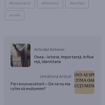
#importantă
#Influență
#profeti
istorie
Articolul Anterior
Osea – Istorie, Importanță, Influe
nță, Identitate
Următorul Articol
Fiți recunoscători! — De ce nu ma
i știm să mulțumim?