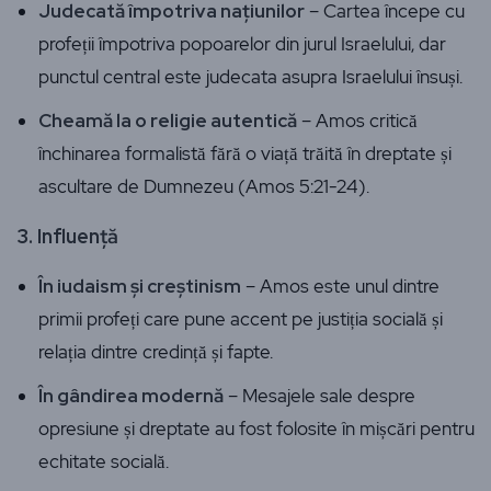
Judecată împotriva națiunilor
– Cartea începe cu
profeții împotriva popoarelor din jurul Israelului, dar
punctul central este judecata asupra Israelului însuși.
Cheamă la o religie autentică
– Amos critică
închinarea formalistă fără o viață trăită în dreptate și
ascultare de Dumnezeu (Amos 5:21-24).
3. Influență
În iudaism și creștinism
– Amos este unul dintre
primii profeți care pune accent pe justiția socială și
relația dintre credință și fapte.
În gândirea modernă
– Mesajele sale despre
opresiune și dreptate au fost folosite în mișcări pentru
echitate socială.