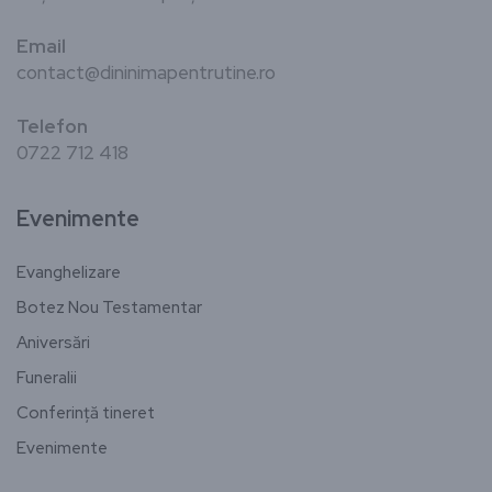
Email
contact@dininimapentrutine.ro
Telefon
0722 712 418
Evenimente
Evanghelizare
Botez Nou Testamentar
Aniversări
Funeralii
Conferință tineret
Evenimente