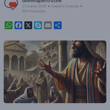
dininimapentrutine
27 martie 2025
Citești în 3 minute
654 Vizualizări
WhatsApp
Facebook
X
Skype
Email
Partajează