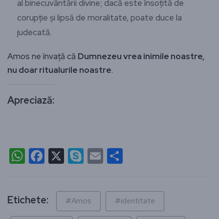
al binecuvântării divine; dacă este însoțită de
corupție și lipsă de moralitate, poate duce la
judecată.
Amos ne învață că
Dumnezeu vrea inimile noastre,
nu doar ritualurile noastre
.
Apreciază:
WhatsApp
Facebook
X
Skype
Email
Partajează
Etichete:
#Amos
#identitate