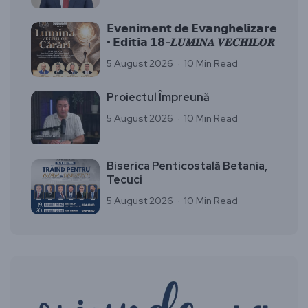
𝗘𝘃𝗲𝗻𝗶𝗺𝗲𝗻𝘁 𝗱𝗲 𝗘𝘃𝗮𝗻𝗴𝗵𝗲𝗹𝗶𝘇𝗮𝗿𝗲
• 𝗘𝗱𝗶𝘁𝗶𝗮 𝟭𝟴-𝑳𝑼𝑴𝑰𝑵𝑨 𝑽𝑬𝑪𝑯𝑰𝑳𝑶𝑹
5 August 2026
10 Min Read
Proiectul Împreună
5 August 2026
10 Min Read
Biserica Penticostală Betania,
Tecuci
5 August 2026
10 Min Read