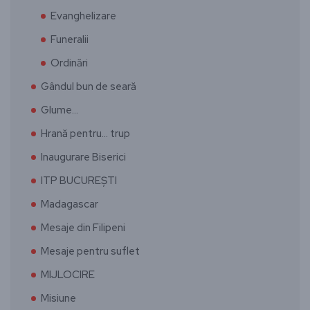
Evanghelizare
Funeralii
Ordinări
Gândul bun de seară
Glume…
Hrană pentru… trup
Inaugurare Biserici
ITP BUCUREȘTI
Madagascar
Mesaje din Filipeni
Mesaje pentru suflet
MIJLOCIRE
Misiune