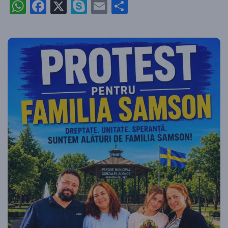
WhatsApp
Facebook
X
Skype
Email
Partajează