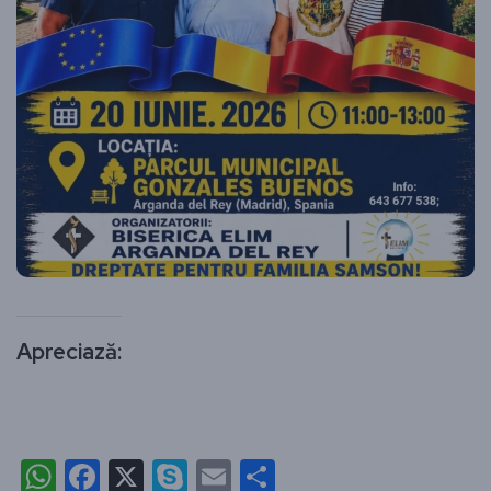
Apreciază:
WhatsApp
Facebook
X
Skype
Email
Partajează