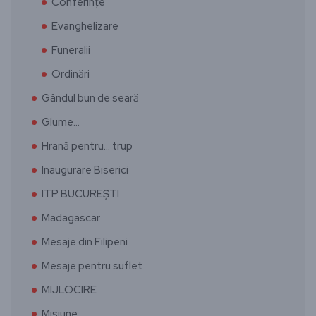
Conferințe
Evanghelizare
Funeralii
Ordinări
Gândul bun de seară
Glume…
Hrană pentru… trup
Inaugurare Biserici
ITP BUCUREȘTI
Madagascar
Mesaje din Filipeni
Mesaje pentru suflet
MIJLOCIRE
Misiune