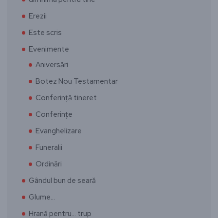
Erezii
Este scris
Evenimente
Aniversări
Botez Nou Testamentar
Conferință tineret
Conferințe
Evanghelizare
Funeralii
Ordinări
Gândul bun de seară
Glume…
Hrană pentru… trup