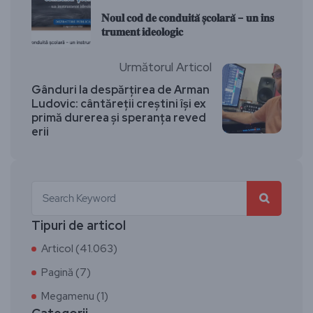
𝐍𝐨𝐮𝐥 𝐜𝐨𝐝 𝐝𝐞 𝐜𝐨𝐧𝐝𝐮𝐢𝐭𝐚̆ 𝐬̦𝐜𝐨𝐥𝐚𝐫𝐚̆ – 𝐮𝐧 𝐢𝐧𝐬
𝐭𝐫𝐮𝐦𝐞𝐧𝐭 𝐢𝐝𝐞𝐨𝐥𝐨𝐠𝐢𝐜
Următorul Articol
Gânduri la despărțirea de Arman
Ludovic: cântăreții creștini își ex
primă durerea și speranța reved
erii
Tipuri de articol
Articol (41.063)
Pagină (7)
Megamenu (1)