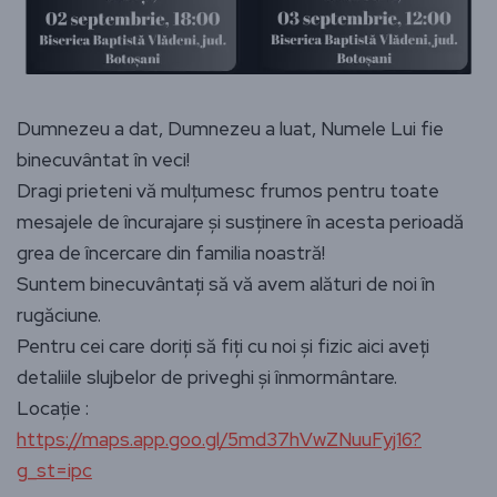
Dumnezeu a dat, Dumnezeu a luat, Numele Lui fie
binecuvântat în veci!
Dragi prieteni vă mulțumesc frumos pentru toate
mesajele de încurajare și susținere în acesta perioadă
grea de încercare din familia noastră!
Suntem binecuvântați să vă avem alături de noi în
rugăciune.
Pentru cei care doriți să fiți cu noi și fizic aici aveți
detaliile slujbelor de priveghi și înmormântare.
Locație :
https://maps.app.goo.gl/5md37hVwZNuuFyj16?
g_st=ipc