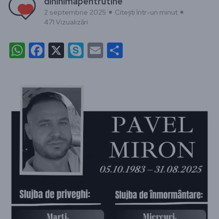
dininimapentrutine
2 septembrie 2025
Citești într-un minut
471 Vizualizări
WhatsApp
Facebook
X
Skype
Email
Partajează