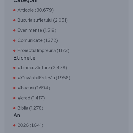
Categorii
Articole (30.679)
Bucuria sufletului (2.051)
Evenimente (1.519)
Comunicate (1.372)
Proiectul Împreună (1.173)
Etichete
#binecuvântare (2.478)
#CuvântulEsteViu (1.958)
#bucurii (1.694)
#cred (1.417)
Biblia (1.278)
An
2026 (1.641)