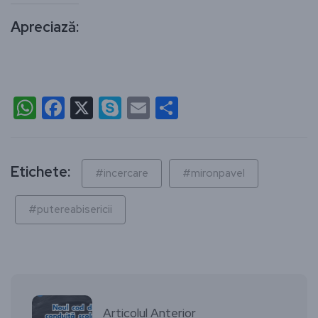
Apreciază:
WhatsApp
Facebook
X
Skype
Email
Partajează
Etichete:
#incercare
#mironpavel
#putereabisericii
Articolul Anterior