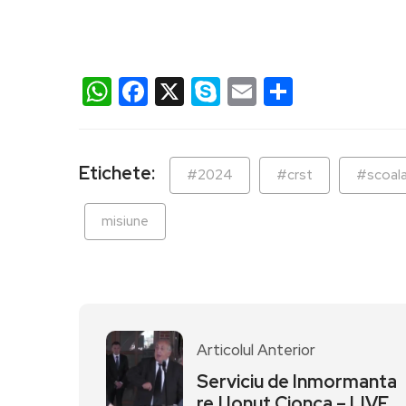
WhatsApp
Facebook
X
Skype
Email
Partajea
Etichete:
#2024
#crst
#scoala 
misiune
Articolul Anterior
Serviciu de Inmormanta
re | Ionut Cionca – LIVE