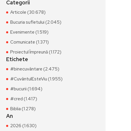
Categorii
Articole (30.678)
Bucuria sufletului (2.045)
Evenimente (1.519)
Comunicate (1.371)
Proiectul Împreună (1.172)
Etichete
#binecuvântare (2.475)
#CuvântulEsteViu (1.955)
#bucurii (1.694)
#cred (1.417)
Biblia (1.278)
An
2026 (1.630)