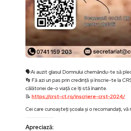
🗣Ai auzit glasul Domnului chemându-te să plec
👣 Fă azi un pas prin credință și înscrie-te la
călătoriei de-o viață ce îți stă înainte.
📝
https://crst-ct.ro/inscriere-crst-2024/
Cei care cunoașteți școala și o recomandați, vă
Apreciază: