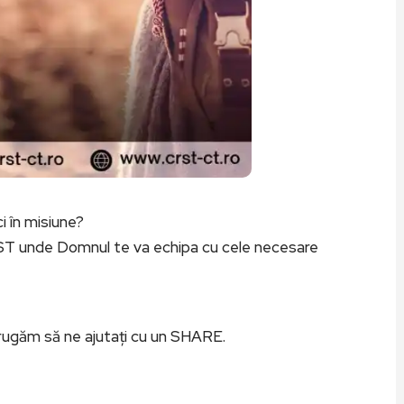
i în misiune?
 CRST unde Domnul te va echipa cu cele necesare
 rugăm să ne ajutați cu un SHARE.