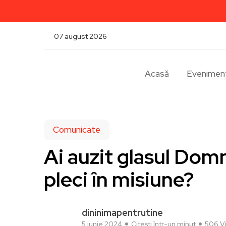
07 august 2026
Acasă
Evenimen
Comunicate
Ai auzit glasul Do
pleci în misiune?
dininimapentrutine
5 iunie 2024
Citești într-un minut
506 Vi