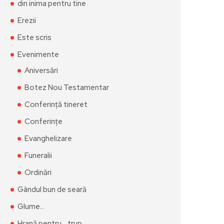
din inima pentru tine
Erezii
Este scris
Evenimente
Aniversări
Botez Nou Testamentar
Conferință tineret
Conferințe
Evanghelizare
Funeralii
Ordinări
Gândul bun de seară
Glume…
Hrană pentru… trup