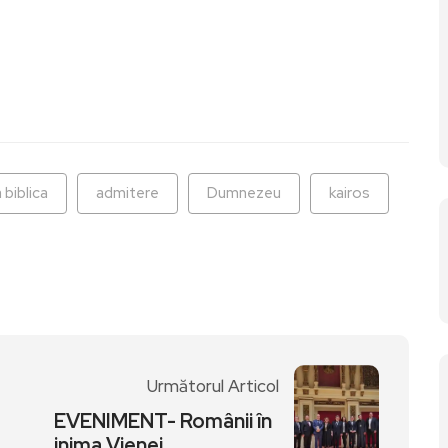
ză
biblica
admitere
Dumnezeu
kairos
Următorul Articol
EVENIMENT- Românii în
inima Vienei