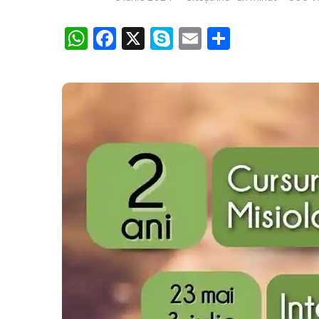
WhatsApp
Facebook
X
Skype
Email
Partajea