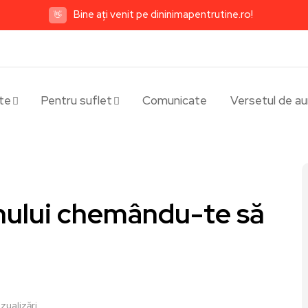
Bine ați venit pe dininimapentrutine.ro!
👋
te
Pentru suflet
Comunicate
Versetul de au
mnului chemându-te să
zualizări