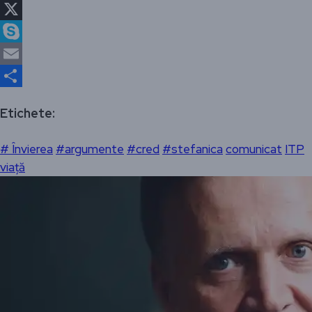
Facebook
X
Skype
Email
Partajează
Etichete:
# Învierea
#argumente
#cred
#stefanica
comunicat
ITP
viață