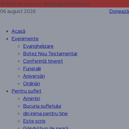
👋
Bine ați venit pe dininimapentrutine.ro!
06 august 2026
Donează
Acasă
Evenimente
Evanghelizare
Botez Nou Testamentar
Conferință tineret
Funeralii
Aniversări
Ordinări
Pentru suflet
Amintiri
Bucuria sufletului
din inima pentru tine
Este scris
Gândul bun de seară