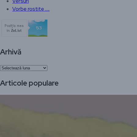
Versuri
Vorbe rostite ….
Arhivă
Arhivă
Articole populare