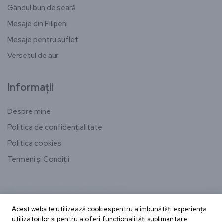
Gândul bun de seară
Mesaje din Filipeni
Mesaje pentru suflet
Versetul de aur
Informații
Despre mine
Politica de confidențialitate
Politica cookies
Termeni și Condiții
[email-subscribers-form id="1"]
Acest website utilizează cookies pentru a îmbunătăți experiența
utilizatorilor și pentru a oferi funcționalități suplimentare.