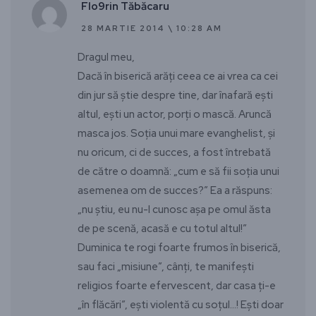
Flo9rin Tăbăcaru
28 MARTIE 2014 \ 10:28 AM
Dragul meu,
Dacă în biserică arăţi ceea ce ai vrea ca cei
din jur să ştie despre tine, dar înafară eşti
altul, eşti un actor, porţi o mască. Aruncă
masca jos. Soţia unui mare evanghelist, şi
nu oricum, ci de succes, a fost întrebată
de către o doamnă: „cum e să fii soţia unui
asemenea om de succes?” Ea a răspuns:
„nu ştiu, eu nu-l cunosc aşa pe omul ăsta
de pe scenă, acasă e cu totul altul!”
Duminica te rogi foarte frumos în biserică,
sau faci „misiune”, cânţi, te manifeşti
religios foarte efervescent, dar casa ţi-e
„în flăcări”, eşti violentă cu soţul…! Eşti doar