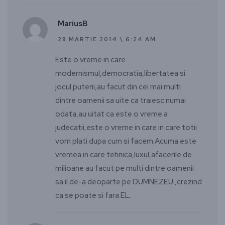
MariusB
28 MARTIE 2014 \ 6:24 AM
Este o vreme in care
modernismul,democratia,libertatea si
jocul puterii,au facut din cei mai multi
dintre oamenii sa uite ca traiesc numai
odata,au uitat ca este o vreme a
judecatii,este o vreme in care in care totii
vom plati dupa cum si facem.Acuma este
vremea in care tehnica,luxul,afacerile de
milioane au facut pe multi dintre oamenii
sa il de-a deoparte pe DUMNEZEU ,crezind
ca se poate si fara EL.