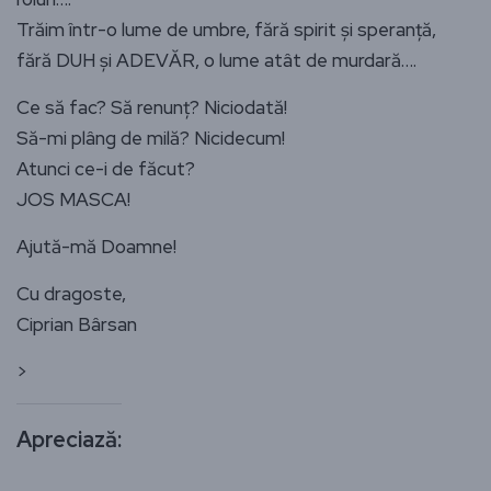
Trăim într-o lume de umbre, fără spirit și speranță,
fără DUH și ADEVĂR, o lume atât de murdară….
Ce să fac? Să renunț? Niciodată!
Să-mi plâng de milă? Nicidecum!
Atunci ce-i de făcut?
JOS MASCA!
Ajută-mă Doamne!
Cu dragoste,
Ciprian Bârsan
>
Apreciază: