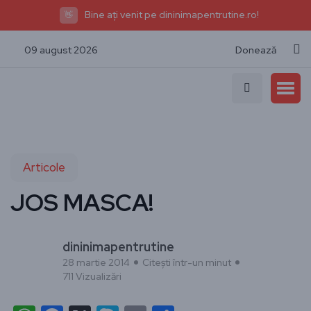
Bine ați venit pe dininimapentrutine.ro!
👋
09 august 2026
Donează
Articole
JOS MASCA!
dininimapentrutine
28 martie 2014
Citești într-un minut
711 Vizualizări