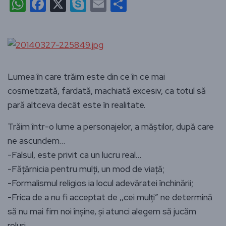
WhatsApp
Facebook
X
Skype
Email
Partajează
Lumea în care trăim este din ce în ce mai
cosmetizată, fardată, machiată excesiv, ca totul să
pară altceva decât este în realitate.
Trăim într-o lume a personajelor, a măștilor, după care
ne ascundem…
-Falsul, este privit ca un lucru real…
-Fățărnicia pentru mulți, un mod de viață;
-Formalismul religios ia locul adevăratei închinării;
-Frica de a nu fi acceptat de ,,cei mulți” ne determină
să nu mai fim noi înșine, și atunci alegem să jucăm
roluri….