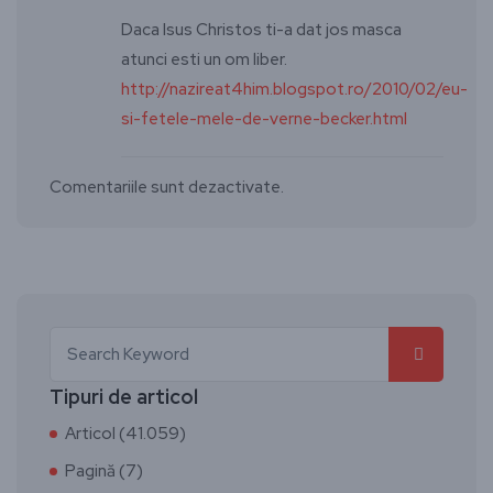
Daca Isus Christos ti-a dat jos masca
atunci esti un om liber.
http://nazireat4him.blogspot.ro/2010/02/eu-
si-fetele-mele-de-verne-becker.html
Comentariile sunt dezactivate.
Tipuri de articol
Articol (41.059)
Pagină (7)