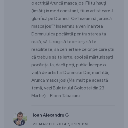
o actriţă! Aruncă masca jos. Fii tu însuţi
(însăţi) în mod constant; fii un artist care-L
glorifică pe Domnul. Ce înseamnă „aruncă
masca jos”? Înseamnă a veni înaintea
Domnului cu pocăinţă pentru starea ta
reală, să-L rogi să te ierte şi să te
reabiliteze, să ceri iertare celor pe care ştii
că trebuie să te ierte, apoi să mărturiseşti
pocăinţa ta, dacă poţi, public. Începe o
viaţă de artist al Domnului. Dar, mai întâi,
Aruncă masca jos! (Mai mult pe această
temă, vezi Buletinulul Golgotei din 23
Martie) – Florin Tabacaru
Ioan Alexandru G
28 MARTIE 2014 \ 3:39 PM