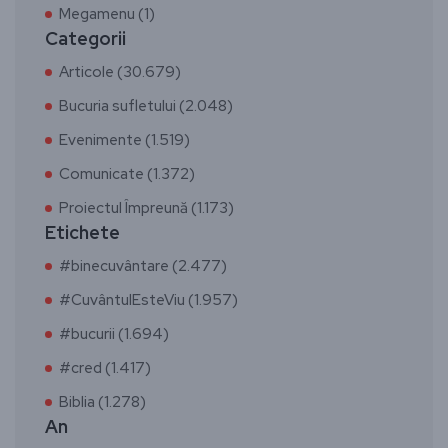
Megamenu (1)
Categorii
Articole (30.679)
Bucuria sufletului (2.048)
Evenimente (1.519)
Comunicate (1.372)
Proiectul Împreună (1.173)
Etichete
#binecuvântare (2.477)
#CuvântulEsteViu (1.957)
#bucurii (1.694)
#cred (1.417)
Biblia (1.278)
An